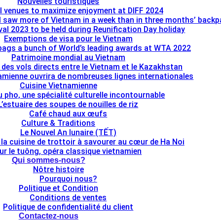
Nouvelles touristiques
l venues to maximize enjoyment at DIFF 2024
I saw more of Vietnam in a week than in three months’ back
al 2023 to be held during Reunification Day holiday
Exemptions de visa pour le Vietnam
bags a bunch of World’s leading awards at WTA 2022
Patrimoine mondial au Vietnam
e des vols directs entre le Vietnam et le Kazakhstan
namienne ouvrira de nombreuses lignes internationales
Cuisine Vietnamienne
u pho, une spécialité culturelle incontournable
L’estuaire des soupes de nouilles de riz
Café chaud aux œufs
Culture & Traditions
Le Nouvel An lunaire (TẾT)
 la cuisine de trottoir à savourer au cœur de Ha Noi
ur le tuông, opéra classique vietnamien
Qui sommes-nous?
Nôtre histoire
Pourquoi nous?
Politique et Condition
Conditions de ventes
Politique de confidentialité du client
Contactez-nous