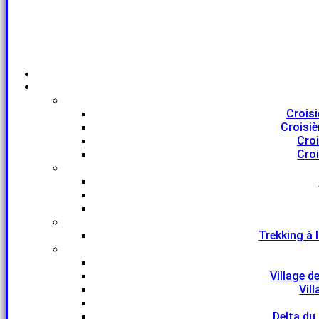
Croisi
Croisiè
Croi
Croi
Trekking à 
Village d
Vil
Delta du