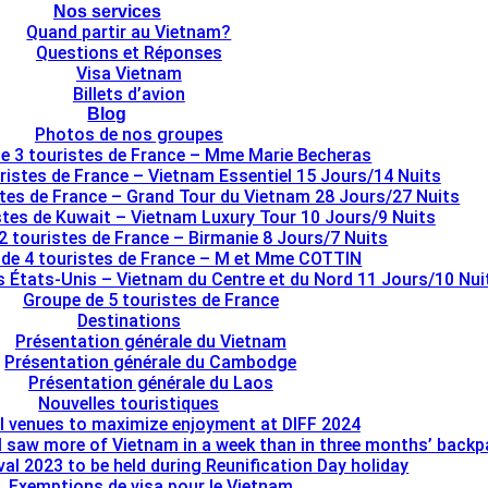
Nos services
Quand partir au Vietnam?
Questions et Réponses
Visa Vietnam
Billets d’avion
Blog
Photos de nos groupes
e 3 touristes de France – Mme Marie Becheras
ristes de France – Vietnam Essentiel 15 Jours/14 Nuits
stes de France – Grand Tour du Vietnam 28 Jours/27 Nuits
tes de Kuwait – Vietnam Luxury Tour 10 Jours/9 Nuits
2 touristes de France – Birmanie 8 Jours/7 Nuits
de 4 touristes de France – M et Mme COTTIN
s États-Unis – Vietnam du Centre et du Nord 11 Jours/10 Nui
Groupe de 5 touristes de France
Destinations
Présentation générale du Vietnam
Présentation générale du Cambodge
Présentation générale du Laos
Nouvelles touristiques
l venues to maximize enjoyment at DIFF 2024
I saw more of Vietnam in a week than in three months’ back
al 2023 to be held during Reunification Day holiday
Exemptions de visa pour le Vietnam