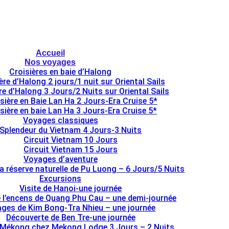
Accueil
Nos voyages
Croisières en baie d’Halong
ère d’Halong 2 jours/1 nuit sur Oriental Sails
re d’Halong 3 Jours/2 Nuits sur Oriental Sails
sière en Baie Lan Ha 2 Jours-Era Cruise 5*
sière en baie Lan Ha 3 Jours-Era Cruise 5*
Voyages classiques
Splendeur du Vietnam 4 Jours-3 Nuits
Circuit Vietnam 10 Jours
Circuit Vietnam 15 Jours
Voyages d’aventure
la réserve naturelle de Pu Luong – 6 Jours/5 Nuits
Excursions
Visite de Hanoi-une journée
e l’encens de Quang Phu Cau – une demi-journée
lages de Kim Bong-Tra Nhieu – une journée
Découverte de Ben Tre-une journée
 Mékong chez Mekong Lodge 3 Jours – 2 Nuits