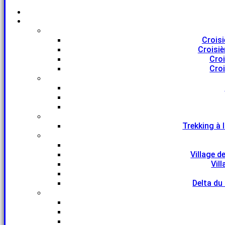
Croisi
Croisiè
Croi
Croi
Trekking à 
Village d
Vil
Delta du