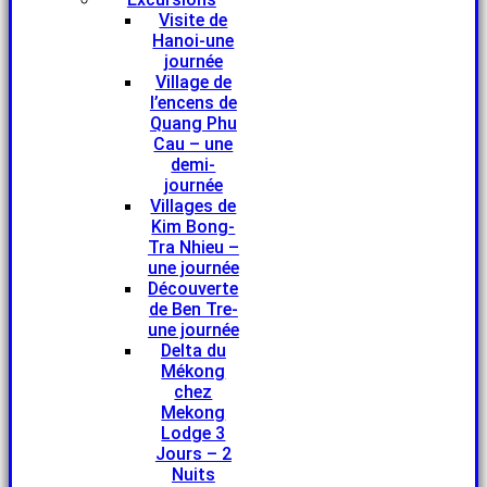
Visite de
Hanoi-une
journée
Village de
l’encens de
Quang Phu
Cau – une
demi-
journée
Villages de
Kim Bong-
Tra Nhieu –
une journée
Découverte
de Ben Tre-
une journée
Delta du
Mékong
chez
Mekong
Lodge 3
Jours – 2
Nuits