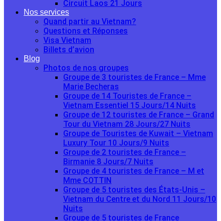
Circuit Laos 21 Jours
Nos services
Quand partir au Vietnam?
Questions et Réponses
Visa Vietnam
Billets d’avion
Blog
Photos de nos groupes
Groupe de 3 touristes de France – Mme
Marie Becheras
Groupe de 14 Touristes de France –
Vietnam Essentiel 15 Jours/14 Nuits
Groupe de 12 touristes de France – Grand
Tour du Vietnam 28 Jours/27 Nuits
Groupe de Touristes de Kuwait – Vietnam
Luxury Tour 10 Jours/9 Nuits
Groupe de 2 touristes de France –
Birmanie 8 Jours/7 Nuits
Groupe de 4 touristes de France – M et
Mme COTTIN
Groupe de 5 touristes des États-Unis –
Vietnam du Centre et du Nord 11 Jours/10
Nuits
Groupe de 5 touristes de France