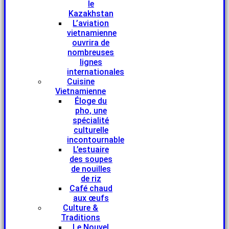
le
Kazakhstan
L’aviation
vietnamienne
ouvrira de
nombreuses
lignes
internationales
Cuisine
Vietnamienne
Éloge du
pho, une
spécialité
culturelle
incontournable
L’estuaire
des soupes
de nouilles
de riz
Café chaud
aux œufs
Culture &
Traditions
Le Nouvel