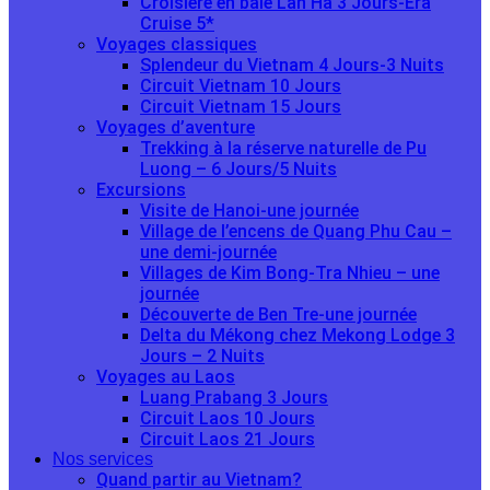
Croisière en baie Lan Ha 3 Jours-Era
Cruise 5*
Voyages classiques
Splendeur du Vietnam 4 Jours-3 Nuits
Circuit Vietnam 10 Jours
Circuit Vietnam 15 Jours
Voyages d’aventure
Trekking à la réserve naturelle de Pu
Luong – 6 Jours/5 Nuits
Excursions
Visite de Hanoi-une journée
Village de l’encens de Quang Phu Cau –
une demi-journée
Villages de Kim Bong-Tra Nhieu – une
journée
Découverte de Ben Tre-une journée
Delta du Mékong chez Mekong Lodge 3
Jours – 2 Nuits
Voyages au Laos
Luang Prabang 3 Jours
Circuit Laos 10 Jours
Circuit Laos 21 Jours
Nos services
Quand partir au Vietnam?