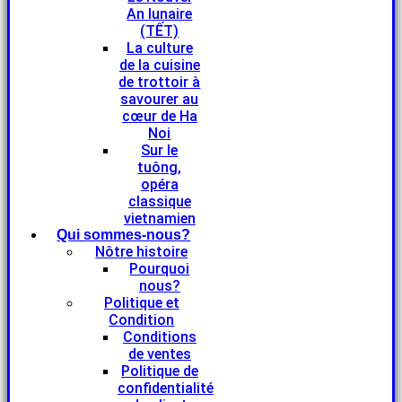
An lunaire
(TẾT)
La culture
de la cuisine
de trottoir à
savourer au
cœur de Ha
Noi
Sur le
tuông,
opéra
classique
vietnamien
Qui sommes-nous?
Nôtre histoire
Pourquoi
nous?
Politique et
Condition
Conditions
de ventes
Politique de
confidentialité