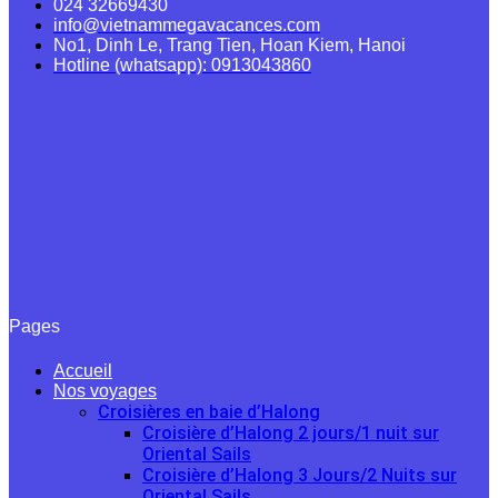
024 32669430
info@vietnammegavacances.com
No1, Dinh Le, Trang Tien, Hoan Kiem, Hanoi
Hotline (whatsapp): 0913043860
Pages
Accueil
Nos voyages
Croisières en baie d’Halong
Croisière d’Halong 2 jours/1 nuit sur
Oriental Sails
Croisière d’Halong 3 Jours/2 Nuits sur
Oriental Sails