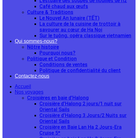
L’estuaire des soupes de nouilles de riz
Café chaud aux œufs
Culture & Traditions
Le Nouvel An lunaire (TẾT)
La culture de la cuisine de trottoir à
savourer au cœur de Ha Noi
Sur le tuông, opéra classique vietnamien
Qui sommes-nous?
Nôtre histoire
Pourquoi nous?
Politique et Condition
Conditions de ventes
Politique de confidentialité du client
Contactez-nous
Accueil
Nos voyages
Croisières en baie d’Halong
Croisière d’Halong 2 jours/1 nuit sur
Oriental Sails
Croisière d’Halong 3 Jours/2 Nuits sur
Oriental Sails
Croisière en Baie Lan Ha 2 Jours-Era
Cruise 5*