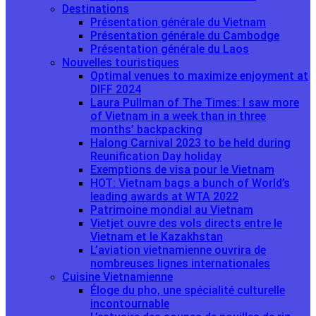
Destinations
Présentation générale du Vietnam
Présentation générale du Cambodge
Présentation générale du Laos
Nouvelles touristiques
Optimal venues to maximize enjoyment at
DIFF 2024
Laura Pullman of The Times: I saw more
of Vietnam in a week than in three
months’ backpacking
Halong Carnival 2023 to be held during
Reunification Day holiday
Exemptions de visa pour le Vietnam
HOT: Vietnam bags a bunch of World’s
leading awards at WTA 2022
Patrimoine mondial au Vietnam
Vietjet ouvre des vols directs entre le
Vietnam et le Kazakhstan
L’aviation vietnamienne ouvrira de
nombreuses lignes internationales
Cuisine Vietnamienne
Éloge du pho, une spécialité culturelle
incontournable