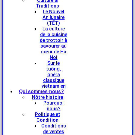
Culture &
Traditions
Le Nouvel
An lunaire
(TẾT)
La culture
de la cuisine
de trottoir à
savourer au
cœur de Ha
Noi
Sur le
tuông,
opéra
classique
vietnamien
Qui sommes-nous?
Nôtre histoire
Pourquoi
nous?
Politique et
Condition
Conditions
de ventes