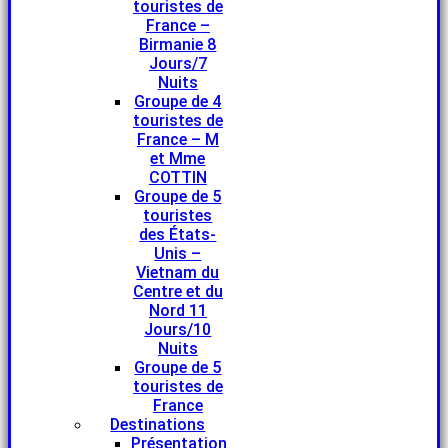
touristes de
France –
Birmanie 8
Jours/7
Nuits
Groupe de 4
touristes de
France – M
et Mme
COTTIN
Groupe de 5
touristes
des États-
Unis –
Vietnam du
Centre et du
Nord 11
Jours/10
Nuits
Groupe de 5
touristes de
France
Destinations
Présentation