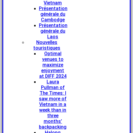
Vietnam
Présentation
générale du
Cambodge
Présentation
générale du
Laos
Nouvelles
touristiques
Optimal
venues to
maximize
enjoyment
at DIFF 2024
Laura
Pullman of
The Times: I
saw more of
Vietnam in a
week than in
three
months’
backpacking
Halong