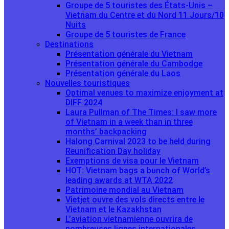
Groupe de 5 touristes des États-Unis –
Vietnam du Centre et du Nord 11 Jours/10
Nuits
Groupe de 5 touristes de France
Destinations
Présentation générale du Vietnam
Présentation générale du Cambodge
Présentation générale du Laos
Nouvelles touristiques
Optimal venues to maximize enjoyment at
DIFF 2024
Laura Pullman of The Times: I saw more
of Vietnam in a week than in three
months’ backpacking
Halong Carnival 2023 to be held during
Reunification Day holiday
Exemptions de visa pour le Vietnam
HOT: Vietnam bags a bunch of World’s
leading awards at WTA 2022
Patrimoine mondial au Vietnam
Vietjet ouvre des vols directs entre le
Vietnam et le Kazakhstan
L’aviation vietnamienne ouvrira de
nombreuses lignes internationales