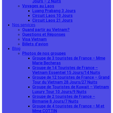
Jours – 2 Nuits
Voyages au Laos
Luang Prabang 3 Jours
Circuit Laos 10 Jours
Circuit Laos 21 Jours
Nos services
Quand partir au Vietnam?
Questions et Réponses
Visa Vietnam
Billets d’avion
Blog
Photos de nos groupes
Groupe de 3 touristes de France – Mme
Marie Becheras
Groupe de 14 Touristes de France –
Vietnam Essentiel 15 Jours/14 Nuits
Groupe de 12 touristes de France – Grand
Tour du Vietnam 28 Jours/27 Nuits
Groupe de Touristes de Kuwait – Vietnam
Luxury Tour 10 Jours/9 Nuits
Groupe de 2 touristes de France –
Birmanie 8 Jours/7 Nuits
Groupe de 4 touristes de France – M et
Mme COTTIN