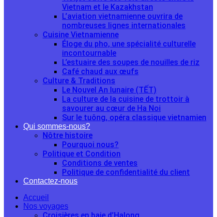
Vietnam et le Kazakhstan
L’aviation vietnamienne ouvrira de
nombreuses lignes internationales
Cuisine Vietnamienne
Éloge du pho, une spécialité culturelle
incontournable
L’estuaire des soupes de nouilles de riz
Café chaud aux œufs
Culture & Traditions
Le Nouvel An lunaire (TẾT)
La culture de la cuisine de trottoir à
savourer au cœur de Ha Noi
Sur le tuông, opéra classique vietnamien
Qui sommes-nous?
Nôtre histoire
Pourquoi nous?
Politique et Condition
Conditions de ventes
Politique de confidentialité du client
Contactez-nous
Accueil
Nos voyages
Croisières en baie d’Halong