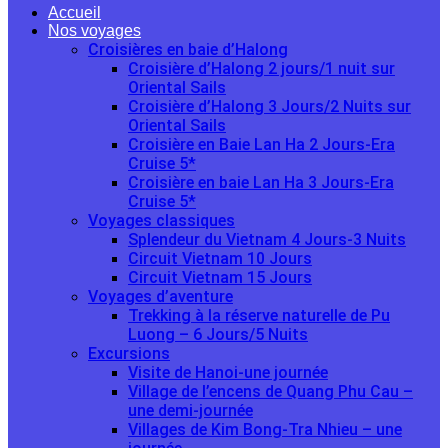
Accueil
Nos voyages
Croisières en baie d’Halong
Croisière d’Halong 2 jours/1 nuit sur
Oriental Sails
Croisière d’Halong 3 Jours/2 Nuits sur
Oriental Sails
Croisière en Baie Lan Ha 2 Jours-Era
Cruise 5*
Croisière en baie Lan Ha 3 Jours-Era
Cruise 5*
Voyages classiques
Splendeur du Vietnam 4 Jours-3 Nuits
Circuit Vietnam 10 Jours
Circuit Vietnam 15 Jours
Voyages d’aventure
Trekking à la réserve naturelle de Pu
Luong – 6 Jours/5 Nuits
Excursions
Visite de Hanoi-une journée
Village de l’encens de Quang Phu Cau –
une demi-journée
Villages de Kim Bong-Tra Nhieu – une