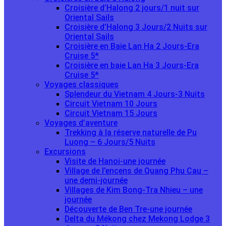
Croisière d’Halong 2 jours/1 nuit sur
Oriental Sails
Croisière d’Halong 3 Jours/2 Nuits sur
Oriental Sails
Croisière en Baie Lan Ha 2 Jours-Era
Cruise 5*
Croisière en baie Lan Ha 3 Jours-Era
Cruise 5*
Voyages classiques
Splendeur du Vietnam 4 Jours-3 Nuits
Circuit Vietnam 10 Jours
Circuit Vietnam 15 Jours
Voyages d’aventure
Trekking à la réserve naturelle de Pu
Luong – 6 Jours/5 Nuits
Excursions
Visite de Hanoi-une journée
Village de l’encens de Quang Phu Cau –
une demi-journée
Villages de Kim Bong-Tra Nhieu – une
journée
Découverte de Ben Tre-une journée
Delta du Mékong chez Mekong Lodge 3