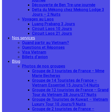
journée
Découverte de Ben Tre-une journée
Delta du Mékong chez Mekong Lodge 3
Jours – 2 Nuits
Voyages au Laos
Luang Prabang 3 Jours
Circuit Laos 10 Jours
Circuit Laos 21 Jours
Nos services
Quand partir au Vietnam?
Questions et Réponses
Visa Vietnam
Billets d’avion
Blog
Photos de nos groupes
Groupe de 3 touristes de France – Mme
Marie Becheras
Groupe de 14 Touristes de France –
Vietnam Essentiel 15 Jours/14 Nuits
Groupe de 12 touristes de France – Grand
Tour du Vietnam 28 Jours/27 Nuits
Groupe de Touristes de Kuwait – Vietnam
Luxury Tour 10 Jours/9 Nuits
Groupe de 2 touristes de France –