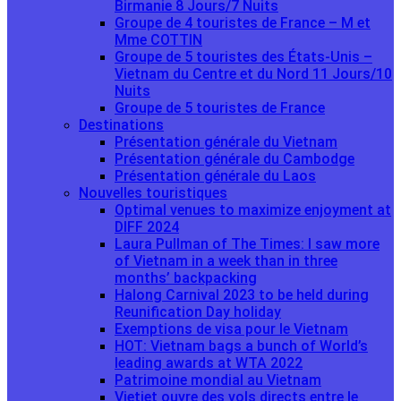
Birmanie 8 Jours/7 Nuits
Groupe de 4 touristes de France – M et
Mme COTTIN
Groupe de 5 touristes des États-Unis –
Vietnam du Centre et du Nord 11 Jours/10
Nuits
Groupe de 5 touristes de France
Destinations
Présentation générale du Vietnam
Présentation générale du Cambodge
Présentation générale du Laos
Nouvelles touristiques
Optimal venues to maximize enjoyment at
DIFF 2024
Laura Pullman of The Times: I saw more
of Vietnam in a week than in three
months’ backpacking
Halong Carnival 2023 to be held during
Reunification Day holiday
Exemptions de visa pour le Vietnam
HOT: Vietnam bags a bunch of World’s
leading awards at WTA 2022
Patrimoine mondial au Vietnam
Vietjet ouvre des vols directs entre le