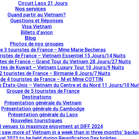
Circuit Laos 21 Jours
Nos services
Quand partir au Vietnam?
Questions et Réponses
Visa Vietnam
Billets d’avion
Blog
Photos de nos groupes
e 3 touristes de France – Mme Marie Becheras
ristes de France – Vietnam Essentiel 15 Jours/14 Nuits
stes de France – Grand Tour du Vietnam 28 Jours/27 Nuits
tes de Kuwait – Vietnam Luxury Tour 10 Jours/9 Nuits
2 touristes de France – Birmanie 8 Jours/7 Nuits
de 4 touristes de France – M et Mme COTTIN
s États-Unis – Vietnam du Centre et du Nord 11 Jours/10 Nui
Groupe de 5 touristes de France
Destinations
Présentation générale du Vietnam
Présentation générale du Cambodge
Présentation générale du Laos
Nouvelles touristiques
l venues to maximize enjoyment at DIFF 2024
I saw more of Vietnam in a week than in three months’ back
al 2023 to be held during Reunification Day holiday