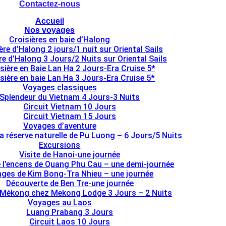
Contactez-nous
Accueil
Nos voyages
Croisières en baie d’Halong
ère d’Halong 2 jours/1 nuit sur Oriental Sails
re d’Halong 3 Jours/2 Nuits sur Oriental Sails
sière en Baie Lan Ha 2 Jours-Era Cruise 5*
sière en baie Lan Ha 3 Jours-Era Cruise 5*
Voyages classiques
Splendeur du Vietnam 4 Jours-3 Nuits
Circuit Vietnam 10 Jours
Circuit Vietnam 15 Jours
Voyages d’aventure
la réserve naturelle de Pu Luong – 6 Jours/5 Nuits
Excursions
Visite de Hanoi-une journée
e l’encens de Quang Phu Cau – une demi-journée
lages de Kim Bong-Tra Nhieu – une journée
Découverte de Ben Tre-une journée
 Mékong chez Mekong Lodge 3 Jours – 2 Nuits
Voyages au Laos
Luang Prabang 3 Jours
Circuit Laos 10 Jours