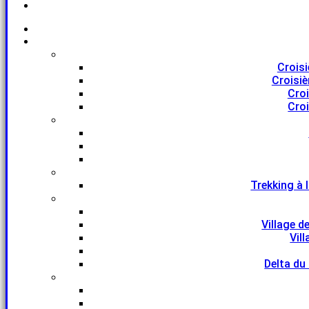
Croisi
Croisiè
Croi
Croi
Trekking à 
Village d
Vil
Delta du