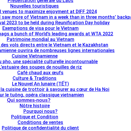
Présentation générale du Laos
Nouvelles touristiques
l venues to maximize enjoyment at DIFF 2024
I saw more of Vietnam in a week than in three months’ back
al 2023 to be held during Reunification Day holiday
Exemptions de visa pour le Vietnam
bags a bunch of World’s leading awards at WTA 2022
Patrimoine mondial au Vietnam
e des vols directs entre le Vietnam et le Kazakhstan
namienne ouvrira de nombreuses lignes internationales
Cuisine Vietnamienne
u pho, une spécialité culturelle incontournable
L’estuaire des soupes de nouilles de riz
Café chaud aux œufs
Culture & Traditions
Le Nouvel An lunaire (TẾT)
 la cuisine de trottoir à savourer au cœur de Ha Noi
ur le tuông, opéra classique vietnamien
Qui sommes-nous?
Nôtre histoire
Pourquoi nous?
Politique et Condition
Conditions de ventes
Politique de confidentialité du client