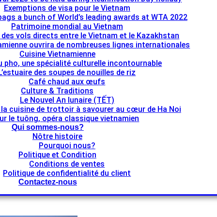
Exemptions de visa pour le Vietnam
bags a bunch of World’s leading awards at WTA 2022
Patrimoine mondial au Vietnam
e des vols directs entre le Vietnam et le Kazakhstan
namienne ouvrira de nombreuses lignes internationales
Cuisine Vietnamienne
u pho, une spécialité culturelle incontournable
L’estuaire des soupes de nouilles de riz
Café chaud aux œufs
Culture & Traditions
Le Nouvel An lunaire (TẾT)
 la cuisine de trottoir à savourer au cœur de Ha Noi
ur le tuông, opéra classique vietnamien
Qui sommes-nous?
Nôtre histoire
Pourquoi nous?
Politique et Condition
Conditions de ventes
Politique de confidentialité du client
Contactez-nous