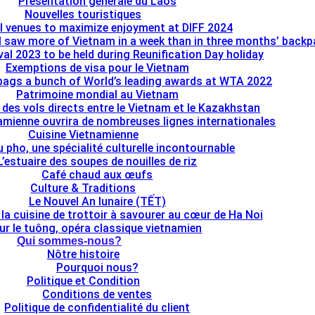
Présentation générale du Laos
Nouvelles touristiques
l venues to maximize enjoyment at DIFF 2024
I saw more of Vietnam in a week than in three months’ back
al 2023 to be held during Reunification Day holiday
Exemptions de visa pour le Vietnam
bags a bunch of World’s leading awards at WTA 2022
Patrimoine mondial au Vietnam
e des vols directs entre le Vietnam et le Kazakhstan
namienne ouvrira de nombreuses lignes internationales
Cuisine Vietnamienne
u pho, une spécialité culturelle incontournable
L’estuaire des soupes de nouilles de riz
Café chaud aux œufs
Culture & Traditions
Le Nouvel An lunaire (TẾT)
 la cuisine de trottoir à savourer au cœur de Ha Noi
ur le tuông, opéra classique vietnamien
Qui sommes-nous?
Nôtre histoire
Pourquoi nous?
Politique et Condition
Conditions de ventes
Politique de confidentialité du client