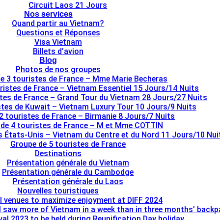
Circuit Laos 21 Jours
Nos services
Quand partir au Vietnam?
Questions et Réponses
Visa Vietnam
Billets d’avion
Blog
Photos de nos groupes
e 3 touristes de France – Mme Marie Becheras
ristes de France – Vietnam Essentiel 15 Jours/14 Nuits
stes de France – Grand Tour du Vietnam 28 Jours/27 Nuits
tes de Kuwait – Vietnam Luxury Tour 10 Jours/9 Nuits
2 touristes de France – Birmanie 8 Jours/7 Nuits
de 4 touristes de France – M et Mme COTTIN
s États-Unis – Vietnam du Centre et du Nord 11 Jours/10 Nui
Groupe de 5 touristes de France
Destinations
Présentation générale du Vietnam
Présentation générale du Cambodge
Présentation générale du Laos
Nouvelles touristiques
l venues to maximize enjoyment at DIFF 2024
I saw more of Vietnam in a week than in three months’ back
al 2023 to be held during Reunification Day holiday