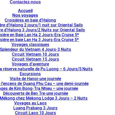
Contactez-nous
Accueil
Nos voyages
Croisières en baie d’Halong
ère d’Halong 2 jours/1 nuit sur Oriental Sails
re d’Halong 3 Jours/2 Nuits sur Oriental Sails
sière en Baie Lan Ha 2 Jours-Era Cruise 5*
sière en baie Lan Ha 3 Jours-Era Cruise 5*
Voyages classiques
Splendeur du Vietnam 4 Jours-3 Nuits
Circuit Vietnam 10 Jours
Circuit Vietnam 15 Jours
Voyages d’aventure
la réserve naturelle de Pu Luong – 6 Jours/5 Nuits
Excursions
Visite de Hanoi-une journée
e l’encens de Quang Phu Cau – une demi-journée
lages de Kim Bong-Tra Nhieu – une journée
Découverte de Ben Tre-une journée
 Mékong chez Mekong Lodge 3 Jours – 2 Nuits
Voyages au Laos
Luang Prabang 3 Jours
Circuit Laos 10 Jours