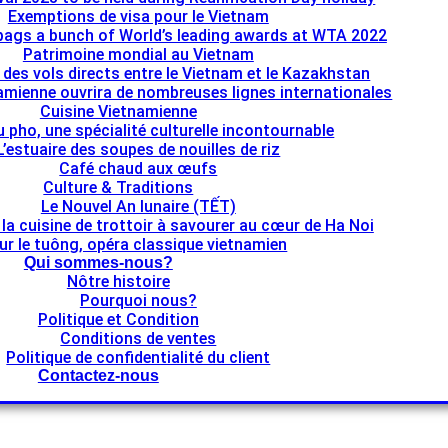
Exemptions de visa pour le Vietnam
bags a bunch of World’s leading awards at WTA 2022
Patrimoine mondial au Vietnam
e des vols directs entre le Vietnam et le Kazakhstan
namienne ouvrira de nombreuses lignes internationales
Cuisine Vietnamienne
u pho, une spécialité culturelle incontournable
L’estuaire des soupes de nouilles de riz
Café chaud aux œufs
Culture & Traditions
Le Nouvel An lunaire (TẾT)
 la cuisine de trottoir à savourer au cœur de Ha Noi
ur le tuông, opéra classique vietnamien
Qui sommes-nous?
Nôtre histoire
Pourquoi nous?
Politique et Condition
Conditions de ventes
Politique de confidentialité du client
Contactez-nous