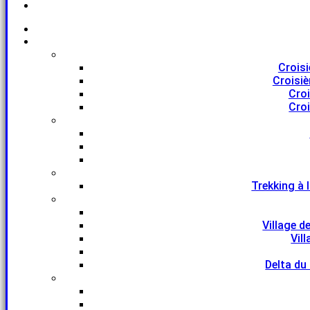
Croisi
Croisiè
Croi
Croi
Trekking à 
Village d
Vil
Delta du