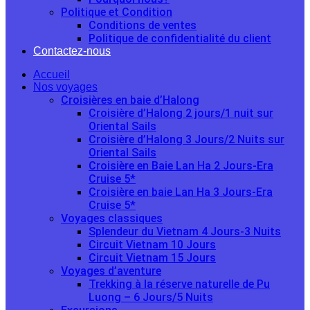
Politique et Condition
Conditions de ventes
Politique de confidentialité du client
Contactez-nous
Accueil
Nos voyages
Croisières en baie d’Halong
Croisière d’Halong 2 jours/1 nuit sur
Oriental Sails
Croisière d’Halong 3 Jours/2 Nuits sur
Oriental Sails
Croisière en Baie Lan Ha 2 Jours-Era
Cruise 5*
Croisière en baie Lan Ha 3 Jours-Era
Cruise 5*
Voyages classiques
Splendeur du Vietnam 4 Jours-3 Nuits
Circuit Vietnam 10 Jours
Circuit Vietnam 15 Jours
Voyages d’aventure
Trekking à la réserve naturelle de Pu
Luong – 6 Jours/5 Nuits