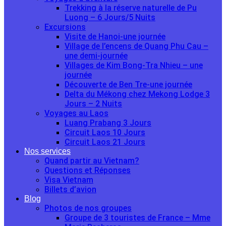
Trekking à la réserve naturelle de Pu
Luong – 6 Jours/5 Nuits
Excursions
Visite de Hanoi-une journée
Village de l’encens de Quang Phu Cau –
une demi-journée
Villages de Kim Bong-Tra Nhieu – une
journée
Découverte de Ben Tre-une journée
Delta du Mékong chez Mekong Lodge 3
Jours – 2 Nuits
Voyages au Laos
Luang Prabang 3 Jours
Circuit Laos 10 Jours
Circuit Laos 21 Jours
Nos services
Quand partir au Vietnam?
Questions et Réponses
Visa Vietnam
Billets d’avion
Blog
Photos de nos groupes
Groupe de 3 touristes de France – Mme