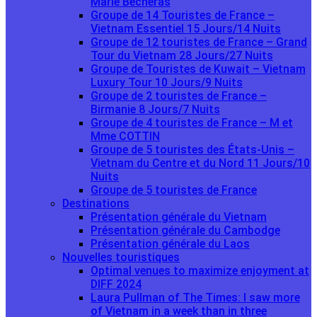
Marie Becheras
Groupe de 14 Touristes de France –
Vietnam Essentiel 15 Jours/14 Nuits
Groupe de 12 touristes de France – Grand
Tour du Vietnam 28 Jours/27 Nuits
Groupe de Touristes de Kuwait – Vietnam
Luxury Tour 10 Jours/9 Nuits
Groupe de 2 touristes de France –
Birmanie 8 Jours/7 Nuits
Groupe de 4 touristes de France – M et
Mme COTTIN
Groupe de 5 touristes des États-Unis –
Vietnam du Centre et du Nord 11 Jours/10
Nuits
Groupe de 5 touristes de France
Destinations
Présentation générale du Vietnam
Présentation générale du Cambodge
Présentation générale du Laos
Nouvelles touristiques
Optimal venues to maximize enjoyment at
DIFF 2024
Laura Pullman of The Times: I saw more
of Vietnam in a week than in three