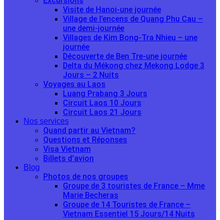
Excursions
Visite de Hanoi-une journée
Village de l’encens de Quang Phu Cau –
une demi-journée
Villages de Kim Bong-Tra Nhieu – une
journée
Découverte de Ben Tre-une journée
Delta du Mékong chez Mekong Lodge 3
Jours – 2 Nuits
Voyages au Laos
Luang Prabang 3 Jours
Circuit Laos 10 Jours
Circuit Laos 21 Jours
Nos services
Quand partir au Vietnam?
Questions et Réponses
Visa Vietnam
Billets d’avion
Blog
Photos de nos groupes
Groupe de 3 touristes de France – Mme
Marie Becheras
Groupe de 14 Touristes de France –
Vietnam Essentiel 15 Jours/14 Nuits