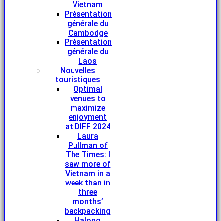
Vietnam
Présentation
générale du
Cambodge
Présentation
générale du
Laos
Nouvelles
touristiques
Optimal
venues to
maximize
enjoyment
at DIFF 2024
Laura
Pullman of
The Times: I
saw more of
Vietnam in a
week than in
three
months’
backpacking
Halong