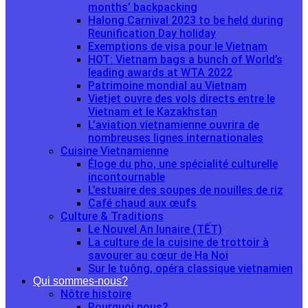
months’ backpacking
Halong Carnival 2023 to be held during
Reunification Day holiday
Exemptions de visa pour le Vietnam
HOT: Vietnam bags a bunch of World’s
leading awards at WTA 2022
Patrimoine mondial au Vietnam
Vietjet ouvre des vols directs entre le
Vietnam et le Kazakhstan
L’aviation vietnamienne ouvrira de
nombreuses lignes internationales
Cuisine Vietnamienne
Éloge du pho, une spécialité culturelle
incontournable
L’estuaire des soupes de nouilles de riz
Café chaud aux œufs
Culture & Traditions
Le Nouvel An lunaire (TẾT)
La culture de la cuisine de trottoir à
savourer au cœur de Ha Noi
Sur le tuông, opéra classique vietnamien
Qui sommes-nous?
Nôtre histoire
Pourquoi nous?