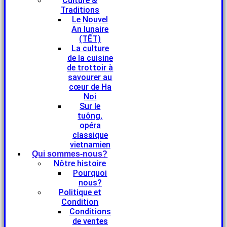
Culture &
Traditions
Le Nouvel
An lunaire
(TẾT)
La culture
de la cuisine
de trottoir à
savourer au
cœur de Ha
Noi
Sur le
tuông,
opéra
classique
vietnamien
Qui sommes-nous?
Nôtre histoire
Pourquoi
nous?
Politique et
Condition
Conditions
de ventes