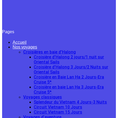
Pages
Accueil
Nos voyages
Croisières en baie d’Halong
Croisière d’Halong 2 jours/1 nuit sur
Oriental Sails
Croisière d’Halong 3 Jours/2 Nuits sur
Oriental Sails
Croisière en Baie Lan Ha 2 Jours-Era
Cruise 5*
Croisière en baie Lan Ha 3 Jours-Era
Cruise 5*
Voyages classiques
Splendeur du Vietnam 4 Jours-3 Nuits
Circuit Vietnam 10 Jours
Circuit Vietnam 15 Jours
Voyages d’aventure