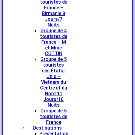
touristes de
France –
Birmanie 8
Jours/7
Nuits
Groupe de 4
touristes de
France – M
et Mme
COTTIN
Groupe de 5
touristes
des États-
Unis –
Vietnam du
Centre et du
Nord 11
Jours/10
Nuits
Groupe de 5
touristes de
France
Destinations
Présentation