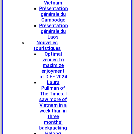
Vietnam
Présentation
générale du
Cambodge
Présentation
générale du
Laos
Nouvelles
touristiques
Optimal
venues to
maximize
enjoyment
at DIFF 2024
Laura
Pullman of
The Times: I
saw more of
Vietnam in a
week than in
three
months’
backpacking
Halong