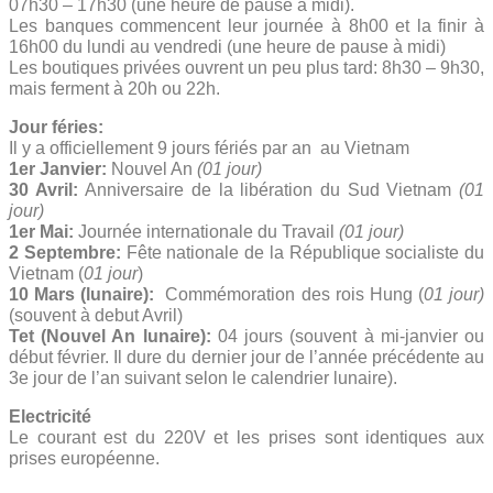
07h30 – 17h30 (une heure de pause à midi).
Les banques commencent leur journée à 8h00 et la finir à
16h00 du lundi au vendredi (une heure de pause à midi)
Les boutiques privées ouvrent un peu plus tard: 8h30 – 9h30,
mais ferment à 20h ou 22h.
Jour féries:
Il y a officiellement 9 jours fériés par an au Vietnam
1er Janvier:
Nouvel An
(01 jour)
30 Avril:
Anniversaire de la libération du Sud Vietnam
(01
jour)
1er Mai:
Journée internationale du Travail
(01 jour)
2 Septembre:
Fête nationale de la République socialiste du
Vietnam (
01 jour
)
10 Mars (lunaire):
Commémoration des rois Hung (
01 jour)
(souvent à debut Avril)
Tet (Nouvel An lunaire):
04 jours (souvent à mi-janvier ou
début février. Il dure du dernier jour de l’année précédente au
3e jour de l’an suivant selon le calendrier lunaire).
Electricité
Le courant est du 220V et les prises sont identiques aux
prises européenne.