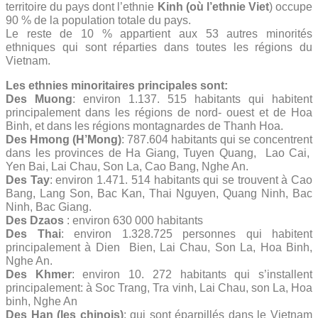
territoire du pays dont l’ethnie
Kinh (où l’ethnie Viet
) occupe
90 % de la population totale du pays.
Le reste de 10 % appartient aux 53 autres minorités
ethniques qui sont réparties dans toutes les régions du
Vietnam.
Les ethnies minoritaires principales sont:
Des Muong
: environ 1.137. 515 habitants qui habitent
principalement dans les régions de nord- ouest et de Hoa
Binh, et dans les régions montagnardes de Thanh Hoa.
Des Hmong (H’Mong)
: 787.604 habitants qui se concentrent
dans les provinces de Ha Giang, Tuyen Quang, Lao Cai,
Yen Bai, Lai Chau, Son La, Cao Bang, Nghe An.
Des Tay
: environ 1.471. 514 habitants qui se trouvent à Cao
Bang, Lang Son, Bac Kan, Thai Nguyen, Quang Ninh, Bac
Ninh, Bac Giang.
Des Dzaos
: environ 630 000 habitants
Des Thai
: environ 1.328.725 personnes qui habitent
principalement à Dien Bien, Lai Chau, Son La, Hoa Binh,
Nghe An.
Des Khmer
: environ 10. 272 habitants qui s’installent
principalement: à Soc Trang, Tra vinh, Lai Chau, son La, Hoa
binh, Nghe An
Des Han (les chinois)
: qui sont éparpillés dans le Vietnam