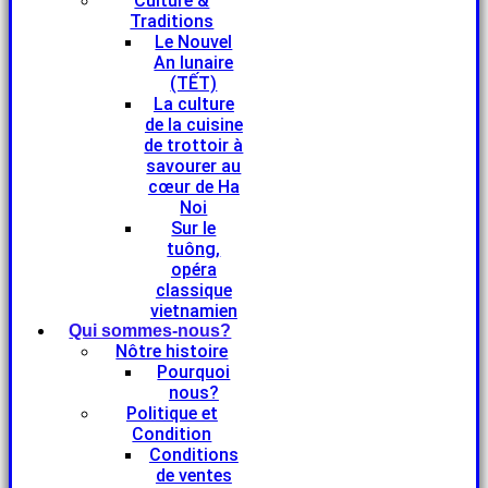
Culture &
Traditions
Le Nouvel
An lunaire
(TẾT)
La culture
de la cuisine
de trottoir à
savourer au
cœur de Ha
Noi
Sur le
tuông,
opéra
classique
vietnamien
Qui sommes-nous?
Nôtre histoire
Pourquoi
nous?
Politique et
Condition
Conditions
de ventes