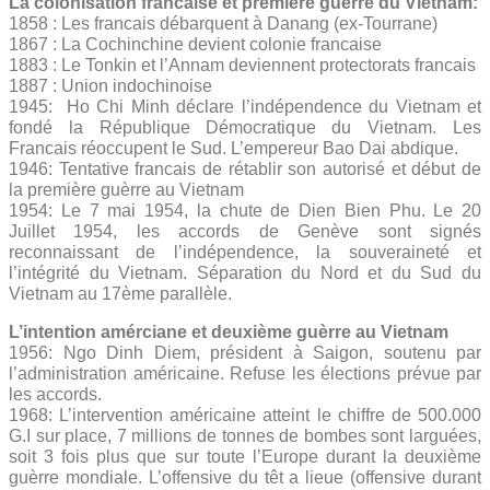
La colonisation francaise et première guèrre du Vietnam:
1858 : Les francais débarquent à Danang (ex-Tourrane)
1867 : La Cochinchine devient colonie francaise
1883 : Le Tonkin et l’Annam deviennent protectorats francais
1887 : Union indochinoise
1945: Ho Chi Minh déclare l’indépendence du Vietnam et
fondé la République Démocratique du Vietnam. Les
Francais réoccupent le Sud. L’empereur Bao Dai abdique.
1946: Tentative francais de rétablir son autorisé et début de
la première guèrre au Vietnam
1954: Le 7 mai 1954, la chute de Dien Bien Phu. Le 20
Juillet 1954, les accords de Genève sont signés
reconnaissant de l’indépendence, la souveraineté et
l’intégrité du Vietnam. Séparation du Nord et du Sud du
Vietnam au 17ème parallèle.
L’intention amérciane et deuxième guèrre au Vietnam
1956: Ngo Dinh Diem, président à Saigon, soutenu par
l’administration américaine. Refuse les élections prévue par
les accords.
1968: L’intervention américaine atteint le chiffre de 500.000
G.I sur place, 7 millions de tonnes de bombes sont larguées,
soit 3 fois plus que sur toute l’Europe durant la deuxième
guèrre mondiale. L’offensive du têt a lieue (offensive durant