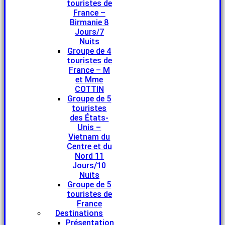
touristes de
France –
Birmanie 8
Jours/7
Nuits
Groupe de 4
touristes de
France – M
et Mme
COTTIN
Groupe de 5
touristes
des États-
Unis –
Vietnam du
Centre et du
Nord 11
Jours/10
Nuits
Groupe de 5
touristes de
France
Destinations
Présentation